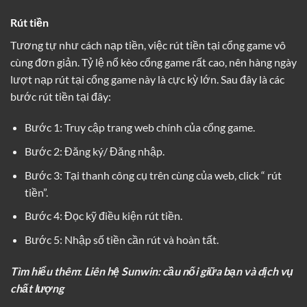
Rút tiền
Tương tự như cách nạp tiền, việc rút tiền tại cổng game vô
cùng đơn giản. Tỷ lệ nổ kèo cổng game rất cao, nên hàng ngày
lượt nạp rút tại cổng game này là cực kỳ lớn. Sau đây là các
bước rút tiền tại đây:
Bước 1: Truy cập trang web chính của cổng game.
Bước 2: Đăng ký/ Đăng nhập.
Bước 3: Tại thanh công cụ trên cùng của web, click “ rút
tiền”.
Bước 4: Đọc kỹ điều kiện rút tiền.
Bước 5: Nhập số tiền cần rút và hoàn tất.
Tìm hiểu thêm
:
Liên hệ Sunwin: cầu nối giữa bạn và dịch vụ
chất lượng