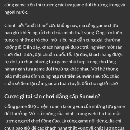
cổng game trên thị trường các tựa game đổi thưởng trong và
ngoài nước.
Chính bởi “xuất thân” cực khủng này, mà cổng game chưa
bao giờ khiến người chơi của mình thất vọng. Ông lớn luôn
tung ra những trò chơi mới siêu hấp dẫn cùng giải thưởng
khổng lồ. Đến dây, khách hàng sẽ được trải nghiệm một sân
chơi đích thực, đạt chuẩn quốc tế. Tại đây, khách hàng được
tự do lựa chọn những tựa game phù hợp trong kho tàng
hàng ngàn tựa game đổi thưởng khác nhau. Với hệ thống
bảo mật siêu đỉnh cùng
nạp rút tiền Sunwin
siêu tốc, chắc
chắn sẽ đem lại cảm giác an toàn tuyệt đối cho người chơi
Cược gì tại sân chơi đẳng cấp Sunwin?
Cổng game được mệnh danh là ông vua của những tựa game
đổi thưởng. Với sức nóng của mình, trang web thu hút một
lượng người chơi đông đảo. Là cổng game nổi tiếng, địa chỉ
chưa bao giờ để các khách hàng thất vọng về chất lượng của