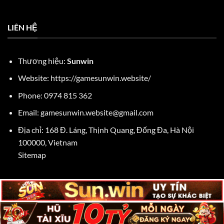
LIÊN HỆ
Thương hiệu:
Sunwin
Website:
https://gamesunwin.website/
Phone: 0974 815 362
Email:
gamesunwin.website@gmail.com
Địa chỉ: 168 Đ. Láng, Thịnh Quang, Đống Đa, Hà Nội
100000, Vietnam
Sitemap
Copyright 2026 ©
Flatsome Theme