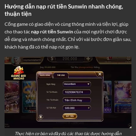
Hướng dẫn nạp rút tiền Sunwin nhanh chóng,
thuận tiện
Cổng game có giao diện vô cùng thông minh và tiện lợi, giúp
cho thao tác
nạp rút tiền Sunwin
của mọi người chơi được
dễ dàng và nhanh chóng nhất. Chỉ với vài bước đơn giản sau,
khách hàng đã có thể nạp rút gọn lẹ.
Thực hiện cơ bản và đầy đủ các thao tác được hướng dẫn