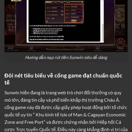
Hướng dẫn nạp rút tiền Sunwin siêu dễ dàng
Đôi nét tiêu biểu về cổng game đạt chuẩn quốc
tế
Sunwin hiện đang là trang web trò chơi đổi thưởng có quy
mô lớn, đáng tin cậy và phổ biến khắp thị trường Châu Á.
cổng game này đã được cấp giấy phép hoạt động bởi tổ chức
quốc tế uy tín “ Khu kinh tế Isle of Man & Cagayan Economic
Zone and Free Port” và được chứng nhận bởi Hiệp hội Cá
cược Trực tuyến Quốc tế. Điều này càng khẳng định vị trí của