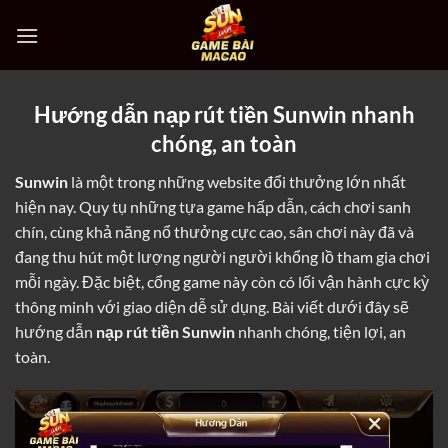
Bỏ
qua
nội
dung
Hướng dẫn nạp rút tiền Sunwin nhanh
chóng, an toàn
Sunwin
là một trong những website đổi thưởng lớn nhất
hiện nay. Quy tụ những tựa game hấp dẫn, cách chơi sanh
chín, cùng khả năng nổ thưởng cực cao, sân chơi này đã và
đang thu hút một lượng người người khổng lồ tham gia chơi
mỗi ngày. Đặc biệt, cổng game này còn có lối vận hành cực kỳ
thông minh với giao diện dễ sử dụng. Bài viết dưới đây sẽ
hướng dẫn
nạp rút tiền Sunwin
nhanh chóng, tiện lợi, an
toàn.