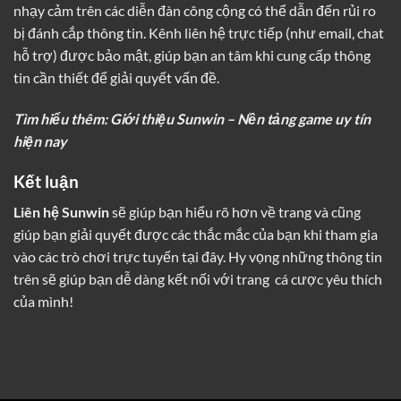
nhạy cảm trên các diễn đàn công cộng có thể dẫn đến rủi ro
bị đánh cắp thông tin. Kênh liên hệ trực tiếp (như email, chat
hỗ trợ) được bảo mật, giúp bạn an tâm khi cung cấp thông
tin cần thiết để giải quyết vấn đề.
Tìm hiểu thêm:
Giới thiệu Sunwin – Nền tảng game uy tín
hiện nay
Kết luận
Liên hệ Sunwin
sẽ giúp bạn hiểu rõ hơn về trang và cũng
giúp bạn giải quyết được các thắc mắc của bạn khi tham gia
vào các trò chơi trực tuyến tại đây. Hy vọng những thông tin
trên sẽ giúp bạn dễ dàng kết nối với trang cá cược yêu thích
của mình!