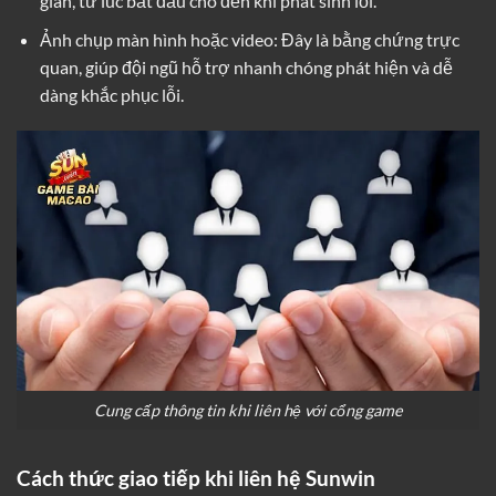
gian, từ lúc bắt đầu cho đến khi phát sinh lỗi.
Ảnh chụp màn hình hoặc video: Đây là bằng chứng trực
quan, giúp đội ngũ hỗ trợ nhanh chóng phát hiện và dễ
dàng khắc phục lỗi.
Cung cấp thông tin khi liên hệ với cổng game
Cách thức giao tiếp khi liên hệ Sunwin