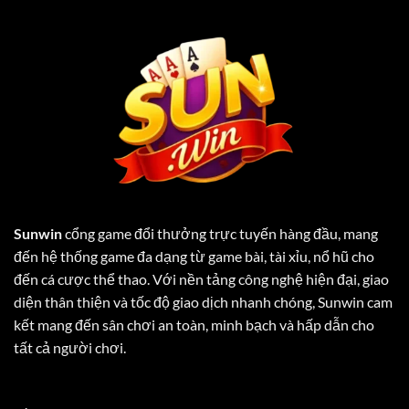
Sunwin
cổng game đổi thưởng trực tuyến hàng đầu, mang
đến hệ thống game đa dạng từ game bài, tài xỉu, nổ hũ cho
đến cá cược thể thao. Với nền tảng công nghệ hiện đại, giao
diện thân thiện và tốc độ giao dịch nhanh chóng, Sunwin cam
kết mang đến sân chơi an toàn, minh bạch và hấp dẫn cho
tất cả người chơi.