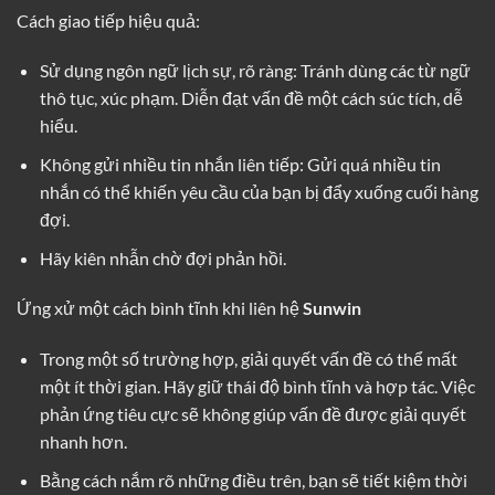
Cách giao tiếp hiệu quả:
Sử dụng ngôn ngữ lịch sự, rõ ràng: Tránh dùng các từ ngữ
thô tục, xúc phạm. Diễn đạt vấn đề một cách súc tích, dễ
hiểu.
Không gửi nhiều tin nhắn liên tiếp: Gửi quá nhiều tin
nhắn có thể khiến yêu cầu của bạn bị đẩy xuống cuối hàng
đợi.
Hãy kiên nhẫn chờ đợi phản hồi.
Ứng xử một cách bình tĩnh khi liên hệ
Sunwin
Trong một số trường hợp, giải quyết vấn đề có thể mất
một ít thời gian. Hãy giữ thái độ bình tĩnh và hợp tác. Việc
phản ứng tiêu cực sẽ không giúp vấn đề được giải quyết
nhanh hơn.
Bằng cách nắm rõ những điều trên, bạn sẽ tiết kiệm thời