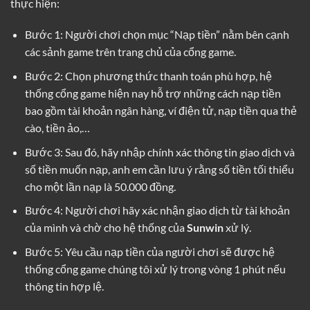
thực hiện:
Bước 1: Người chơi chọn mục “Nạp tiền” nằm bên cạnh
các sảnh game trên trang chủ của cổng game.
Bước 2: Chọn phương thức thanh toán phù hợp, hệ
thống cổng game hiện nay hỗ trợ những cách nạp tiền
bao gồm tài khoản ngân hàng, ví điện tử, nạp tiền qua thẻ
cào, tiền ảo,…
Bước 3: Sau đó, hãy nhập chính xác thông tin giao dịch và
số tiền muốn nạp, anh em cần lưu ý rằng số tiền tối thiểu
cho một lần nạp là 50.000 đồng.
Bước 4: Người chơi hãy xác nhận giao dịch từ tài khoản
của mình và chờ cho hệ thống của
Sunwin
xử lý.
Bước 5: Yêu cầu nạp tiền của người chơi sẽ được hệ
thống cổng game chúng tôi xử lý trong vòng 1 phút nếu
thông tin hợp lệ.