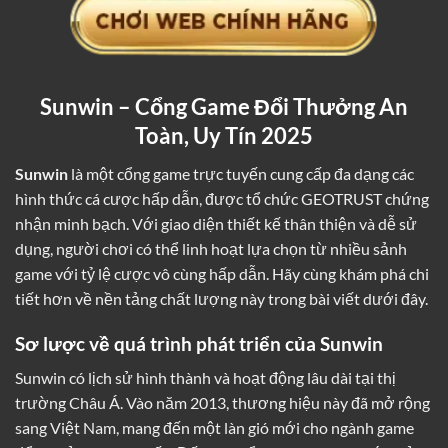
Sunwin – Cổng Game Đổi Thưởng An
Toàn, Uy Tín 2025
Sunwin
là một cổng game trực tuyến cung cấp đa dạng các
hình thức cá cược hấp dẫn, được tổ chức GEOTRUST chứng
nhận minh bạch. Với giao diện thiết kế thân thiện và dễ sử
dụng, người chơi có thể linh hoạt lựa chọn từ nhiều sảnh
game với tỷ lệ cược vô cùng hấp dẫn. Hãy cùng khám phá chi
tiết hơn về nền tảng chất lượng này trong bài viết dưới đây.
Sơ lược về quá trình phát triển của Sunwin
Sunwin có lịch sử hình thành và hoạt động lâu dài tại thị
trường Châu Á. Vào năm 2013, thương hiệu này đã mở rộng
sang Việt Nam, mang đến một làn gió mới cho ngành game