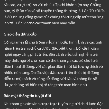
rất cao, vượt trội so với nhiều địa chỉ khác hiện nay. Chẳng
hạn, tỷ lệ ăn của xổ số truyền thống thường là 1 ăn 70, tối đa
là 80, nhưng cổng game của chúng tôi cung cấp mức thưởng
lên tới 1 ăn 99 cho các thành viên may mắn.
Giao diện đẳng cấp
Cổng game
rất chú trọng việc nâng cấp hình ảnh và các tính
năng trên trang chủ cá cược, đặc biệt trong bối cảnh công
nghệ ngày càng phát triển. Bên cạnh việc trải nghiệm trên
máy tính, người chơi còn có thể tham gia các trò chơi trên
điện thoại di động, với các giao diện thiết kế tương thích với
nhiều nền tảng. Do đó, việc đặt cược trên thiết bị di động
diễn ra một cách vô cùng dễ dàng, với tất cả thông tin sẽ
được chúng tôi hiển thị rõ ràng trên màn hình nhỏ.
Bảo mật thông tin tuyệt đối
Khi tham gia các sảnh cược trực tuyến, người chơi luôn đặc