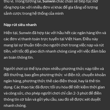
thú vị. Trong tương lai,
Sunwin
chắc chắn sẽ tiếp tục mở
rộng hợp tác với nhiều đơn vị khác để gia tăng số lượng
sảnh cược trong hệ thống của mình
Nạp rút siêu nhanh
Hiện tại, Sunwin
đã hợp tác với hầu hết các ngân hàng lớn và
các đơn vị thanh toán trực tuyến tại Việt Nam. Điều này
mang lại sự thuận tiện cho người chơi trong việc nạp và rút
tiền, với tốc độ giao dịch nhanh chóng cùng với việc đảm bảo
an toàn thông tin.
Người chơi có thể lựa chọn nhiều phương thức nạp tiền và
đổi thưởng, bao gồm phương thức ví điện tử, chuyển khoản
ngân hàng, phương thức thẻ cào điện thoại, hay là thẻ tín
dụng. Các thao tác đã được tối ưu hóa để tiết kiệm thời gian
và công sức, cho phép người chơi chỉ cần 2-3 phút để điền
thông tin cơ bản và gửi yêu cầu, sau đó sẽ được xét duyệt
nhanh chóng.