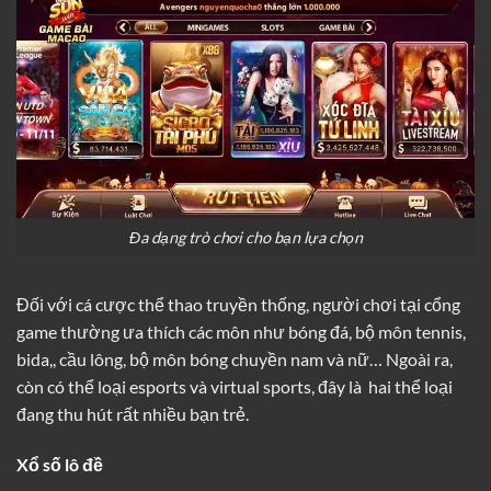
Đa dạng trò chơi cho bạn lựa chọn
Đối với cá cược thể thao truyền thống, người chơi tại cổng
game thường ưa thích các môn như bóng đá, bộ môn tennis,
bida,, cầu lông, bộ môn bóng chuyền nam và nữ… Ngoài ra,
còn có thể loại esports và virtual sports, đây là hai thể loại
đang thu hút rất nhiều bạn trẻ.
Xổ số lô đề