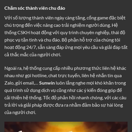
Chăm sóc thành viên chu đáo
Với số lượng thành viên ngày càng tăng, cổng game đặc biệt
chú trọng đến việc nâng cao trải nghiệm người dùng. Hệ
thống CSKH
hoạt động với quy trình chuyên nghiệp, thái độ
phục vụ tận tình và chu đáo. Bộ phận hỗ trợ của chúng tôi
hoạt động 24/7, sẵn sàng đáp ứng mọi yêu cầu và giải đáp tất
cả thắc mắc của người chơi.
Ngoài ra, hệ thống cung cấp nhiều phương thức liên hệ khác
nhau như gọi hotline, chat trực tuyến, liên hệ nhắn tin qua
Zalo, gửi email,…
Sunwin
luôn lắng nghe mọi khó khăn trong
quá trình sử dụng dịch vụ cũng như các ý kiến đóng góp để
cải thiện hệ thống. Tốc độ phản hồi nhanh chóng, với các câu
trả lời và giải pháp được đưa ra nhằm đảm bảo sự hài lòng
của người chơi.