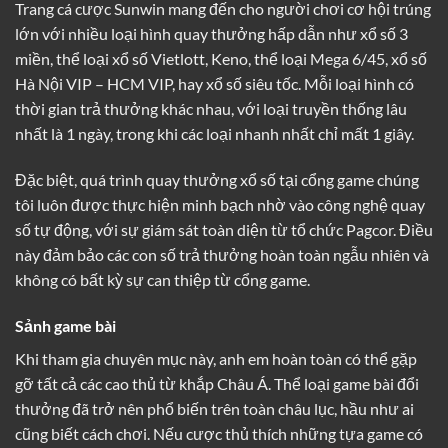
Trang cá cược Sunwin
mang đến cho người chơi cơ hội trúng
lớn với nhiều loại hình quay thưởng hấp dẫn như xổ số 3
miền, thể loại xổ số Vietlott, Keno, thể loại Mega 6/45, xổ số
Hà Nội VIP – HCM VIP, hay xổ số siêu tốc. Mỗi loại hình có
thời gian trả thưởng khác nhau, với loại truyền thống lâu
nhất là 1 ngày, trong khi các loại nhanh nhất chỉ mất 1 giây.
Đặc biệt, quá trình quay thưởng xổ số tại cổng game chúng
tôi luôn được thực hiện minh bạch nhờ vào công nghệ quay
số tự động, với sự giám sát toàn diện từ tổ chức Pagcor. Điều
này đảm bảo các con số trả thưởng hoàn toàn ngẫu nhiên và
không có bất kỳ sự can thiệp từ cổng game.
Sảnh game bài
Khi tham gia chuyên mục này
, anh em hoàn toàn có thể gặp
gỡ tất cả các cao thủ từ khắp Châu Á. Thể loại game bài đổi
thưởng đã trở nên phổ biến trên toàn châu lục, hầu như ai
cũng biết cách chơi. Nếu cược thủ thích những tựa game có