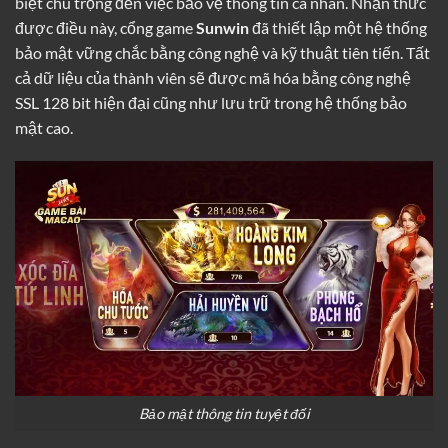
biệt chú trọng đến việc bảo vệ thông tin cá nhân. Nhận thức
được điều này, cổng game
Sunwin
đã thiết lập một hệ thống
bảo mật vững chắc bằng công nghệ và kỹ thuật tiên tiến. Tất
cả dữ liệu của thành viên sẽ được mã hóa bằng công nghệ
SSL 128 bit hiện đại cũng như lưu trữ trong hệ thống bảo
mật cao.
Bảo mật thông tin tuyệt đối