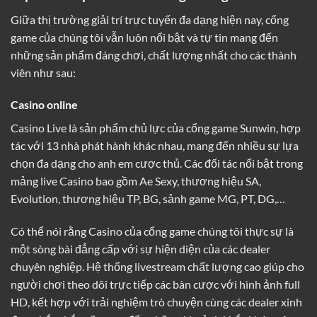
Giữa thị trường giải trí trực tuyến đa dạng hiện nay, cổng
game của chúng tôi vẫn luôn nổi bật và tự tin mang đến
những sản phẩm đáng chơi, chất lượng nhất cho các thành
viên như sau:
Casino online
Casino Live là sản phẩm chủ lực của cổng game Sunwin
, hợp
tác với 13 nhà phát hành khác nhau, mang đến nhiều sự lựa
chọn đa dạng cho anh em cược thủ. Các đối tác nổi bật trong
mảng live Casino bao gồm Ae Sexy, thương hiệu SA,
Evolution, thương hiệu TP, BG, sảnh game MG, PT, DG,…
Có thể nói rằng Casino của cổng game chúng tôi thực sự là
một sòng bài đẳng cấp với sự hiện diện của các dealer
chuyên nghiệp. Hệ thống livestream chất lượng cao giúp cho
người chơi theo dõi trực tiếp các bàn cược với hình ảnh full
HD, kết hợp với trải nghiệm trò chuyện cùng các dealer xinh