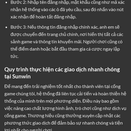
Bước 2: Nhập tên đăng nhập, mật khẩu cũng như mã xác
nhận hệ thống vào các ô đã yêu cầu, sau đó nhấn vào nút
xác nhận để hoàn tất đăng nhập.
Bước 3: Nếu thông tin đăng nhập chính xác, anh em sẽ
được chuyển đến trang chủ chính, nơi hiển thị tất cả các
sảnh game và thông tin khuyến mãi. Người chơi cũng có
thể điểm danh hoặc bắt đầu tham gia cá cược ngay lập
tức.
Quy trình thực hiện các giao dịch nhanh chóng
tại Sunwin
Để mang đến trải nghiệm tốt nhất cho thành viên tại cổng
game chúng tôi, hệ thống đã liên tục cải tiến và hoàn thiện hệ
thống của mình trên mọi phương diện. Điều này bao gồm
việc nâng cao chất lượng hình ảnh, trò chơi cũng như dịch vụ
cổng game. Thương hiệu cũng thường xuyên cập nhật các
phương thức giao dịch để đảm bảo sự nhanh chóng và tiện
lợi nhất cho người chơi.