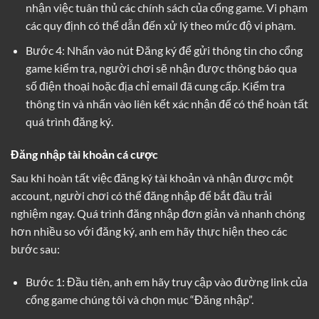
nhận việc tuân thủ các chính sách của cổng game. Vi phạm
các quy định có thể dẫn đến xử lý theo mức độ vi phạm.
Bước 4: Nhấn vào nút Đăng ký để gửi thông tin cho cổng
game kiểm tra, người chơi sẽ nhận được thông báo qua
số điện thoại hoặc địa chỉ email đã cung cấp. Kiểm tra
thông tin và nhấn vào liên kết xác nhận để có thể hoàn tất
quá trình đăng ký.
Đăng nhập tài khoản cá cược
Sau khi hoàn tất việc đăng ký tài khoản và nhận được một
account, người chơi có thể đăng nhập để bắt đầu trải
nghiệm ngay. Quá trình đăng nhập đơn giản và nhanh chóng
hơn nhiều so với đăng ký, anh em hãy thực hiện theo các
bước sau:
Bước 1: Đầu tiên, anh em hãy truy cập vào đường link của
cổng game
chúng tôi và chọn mục “Đăng nhập”.