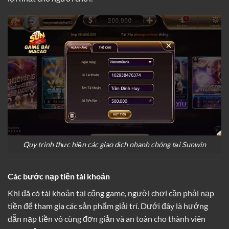
Quy trình thực hiện các giao dịch nhanh chóng tại Sunwin
Các bước nạp tiền tài khoản
Khi đã có tài khoản tại cổng game
, người chơi cần phải nạp
tiền để tham gia các sản phẩm giải trí. Dưới đây là hướng
dẫn nạp tiền vô cùng đơn giản và an toàn cho thành viên